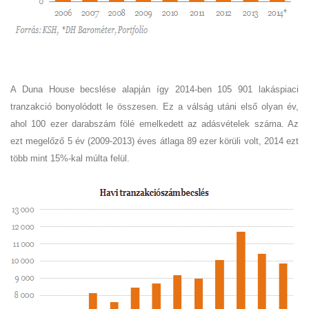
A Duna House becslése alapján így 2014-ben 105 901 lakáspiaci
tranzakció bonyolódott le összesen. Ez a válság utáni első olyan év,
ahol 100 ezer darabszám fölé emelkedett az adásvételek száma. Az
ezt megelőző 5 év (2009-2013) éves átlaga 89 ezer körüli volt, 2014 ezt
több mint 15%-kal múlta felül.