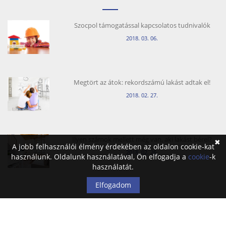
Szocpol támogatással kapcsolatos tudnivalók
2018. 03. 06.
Megtört az átok: rekordszámú lakást adtak el!
2018. 02. 27.
Ilyen számok mellett még van, aki lakást bérel?
✖
A jobb felhasználói élmény érdekében az oldalon cookie-kat
2018. 02. 26.
használunk. Oldalunk használatával, Ön elfogadja a
cookie
-k
használatát.
Elfogadom