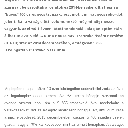
Míg a forint zuhan az euróval szemben, a lakáspiac tovább
szárnyál: beigazodtak a jóslatok és 2014-ben sikerült átlépni a
"bűvös" 100 ezres éves tranzakciószámot, ami hat éves rekordot
jelent. Bár a válság előtti volumenektől még mindig messze
vagyunk, az elmúlt évben látott tendenciák alapján optimistán
állhatunk 2015 elé. A Duna House havi Tranzakciószám Becslése
(DH-TB) szerint 2014 decemberében, országosan 9 855
lakóingatlan tranzakció zárult le.
Meglepően magas, közel 10 ezer lakóingatlan-adásvétellel zárta az évet
az ingatlanpiac decemberben. Az év utolsó hónapja szezonálisan
gyenge szokott lenni, ám a 9 855 tranzakció jóval meghaladta a
várakozásokat, sőt az év egyik legerősebb hónapja lett, ami jól mutatja
a piac erősödését. 2013 decemberében csupán 5 768 ingatlan cserélt
gazdát, vagyis 70%-kal kevesebb, mint az elmúlt hónapban. A válságot