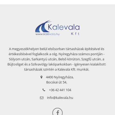
A megyeszékhelyen belül elsősorban társasházak építésével és
értékesítésével foglalkozik a cég. Nyíregyháza számos pontján -
Sólyom utcán, Sarkantyú utcán, Belső körúton, Szegfű utcán, a
Bújtosliget és a Szilvavölgy lakóparkokban - igényesen kialakított
társasházak szintén a Kalevala Kft. munkái.
4400 Nyíregyháza,
Bocskai út 54.
+36 42 441 104
info@kalevala.hu